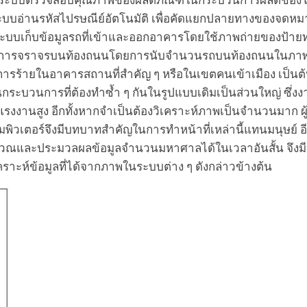
องผู้ใด ระบบตรวจสอบคุณภาพของผลิตภัณฑ์ในกระบวนการผลิตข
บอ่านรหัสไปรษณีย์อัตโนมัติ เพื่อคัดแยกปลายทางของจดหมา
 ระบบเก็บข้อมูลรถที่เข้าและออกอาคารโดยใช้ภาพถ่ายของป้า
ารจราจรบนท้องถนนโดยการนับจำนวนรถบนท้องถนนในภาพถ่า
ก่อการร้ายในอาคารสถานที่สำคัญ ๆ หรือในเขตคนเข้าเมือง เป็นต้
วนการที่ต้องทำซ้ำ ๆ กันในรูปแบบเดิมเป็นส่วนใหญ่ ซึ่งงาน
แรงงานสูง อีกทั้งหากจำเป็นต้องวิเคราะห์ภาพเป็นจำนวนมาก ผู
มพิวเตอร์จึงมีบทบาทสำคัญในการทำหน้าที่เหล่านี้แทนมนุษย์ อีกท
ณและประมวลผลข้อมูลจำนวนมหาศาลได้ในเวลาอันสั้น จึงมีป
ะห์ข้อมูลที่ได้จากภาพในระบบต่าง ๆ ดังกล่าวข้างต้น