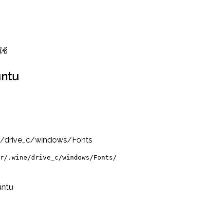
ใช้
untu
ine/drive_c/windows/Fonts
r/.wine/drive_c/windows/Fonts/
untu