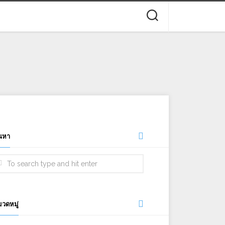
นหา
วดหมู่