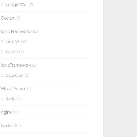
(7)
postgreSQL
Docker
(7)
ionic Framwork
(14)
(12)
ionic V1
(3)
pulgin
IonicFramework
(2)
(1)
Capacitor
Media Server
(1)
(1)
Red5
nginx
(3)
Node JS
(1)