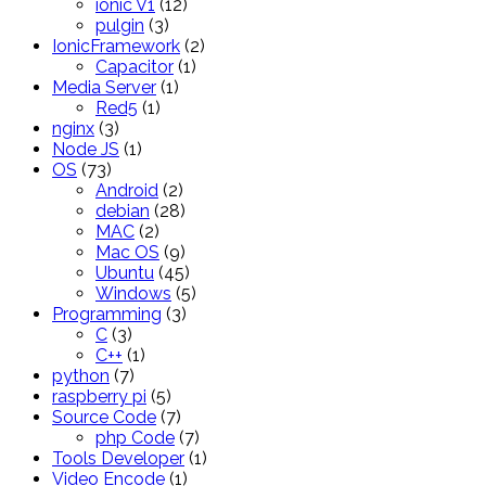
ionic V1
(12)
pulgin
(3)
IonicFramework
(2)
Capacitor
(1)
Media Server
(1)
Red5
(1)
nginx
(3)
Node JS
(1)
OS
(73)
Android
(2)
debian
(28)
MAC
(2)
Mac OS
(9)
Ubuntu
(45)
Windows
(5)
Programming
(3)
C
(3)
C++
(1)
python
(7)
raspberry pi
(5)
Source Code
(7)
php Code
(7)
Tools Developer
(1)
Video Encode
(1)