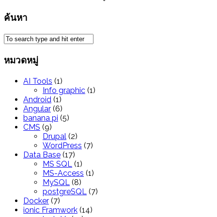
ค้นหา
หมวดหมู่
AI Tools
(1)
Info graphic
(1)
Android
(1)
Angular
(6)
banana pi
(5)
CMS
(9)
Drupal
(2)
WordPress
(7)
Data Base
(17)
MS SQL
(1)
MS-Access
(1)
MySQL
(8)
postgreSQL
(7)
Docker
(7)
ionic Framwork
(14)