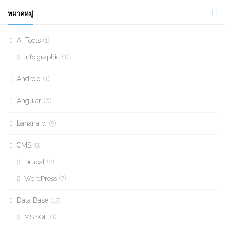
หมวดหมู่
AI Tools
(1)
(1)
Info graphic
Android
(1)
Angular
(6)
banana pi
(5)
CMS
(9)
(2)
Drupal
(7)
WordPress
Data Base
(17)
(1)
MS SQL