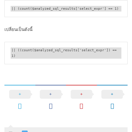
|| (count($analyzed_sql_results['select_expr'] == 1)
เปลี่ยนเป็นดังนี้
|| ((count($analyzed_sql_results['select_expr']) == 
1)