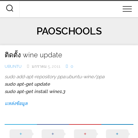
Skip
to
content
PAOSCHOOLS
ติดตั้ง wine update
UBUNTU
มกราคม 5, 2011
0
sudo add-apt-repository ppa:ubuntu-wine/ppa
sudo apt-get update
sudo apt-get install wine1.3
แหล่งข้อมูล