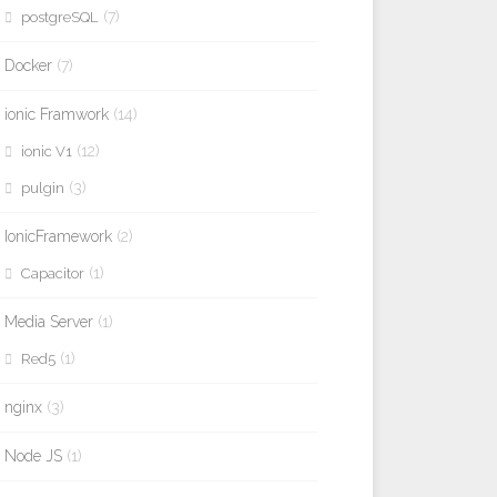
(7)
postgreSQL
Docker
(7)
ionic Framwork
(14)
(12)
ionic V1
(3)
pulgin
IonicFramework
(2)
(1)
Capacitor
Media Server
(1)
(1)
Red5
nginx
(3)
Node JS
(1)