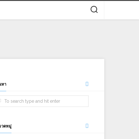
นหา
วดหมู่